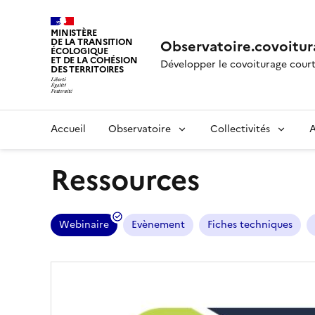
MINISTÈRE
DE LA TRANSITION
Observatoire.covoitur
ÉCOLOGIQUE
ET DE LA COHÉSION
Développer le covoiturage court
DES TERRITOIRES
Accueil
Observatoire
Collectivités
A
Ressources
Webinaire
Evènement
Fiches techniques