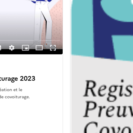
iturage 2023
éation et le
de covoiturage.