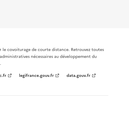
sur le covoiturage de courte distance. Retrouvez toutes
 administratives nécessaires au développement du
.
c.fr
legifrance.gouv.fr
data.gouv.fr