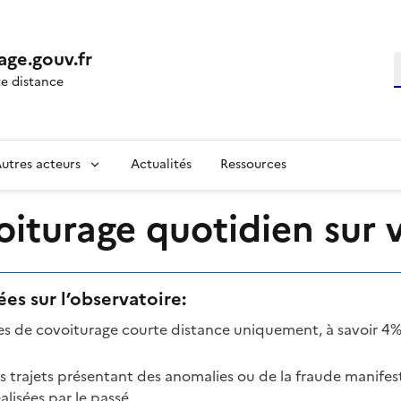
age.gouv.fr
R
e distance
utres acteurs
Actualités
Ressources
turage quotidien sur vo
es sur l’observatoire:
mes de covoiturage courte distance uniquement, à savoir 4%
es trajets présentant des anomalies ou de la fraude manifes
lisées par le passé.