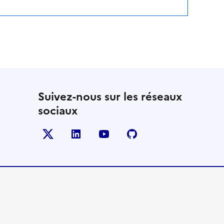
Suivez-nous sur les réseaux
sociaux
Twitter
LinkedIn
YouTube
Github
- nouvelle fenêtre
- nouvelle fenêtre
- nouvelle fenêtre
- nouvelle fenêtre