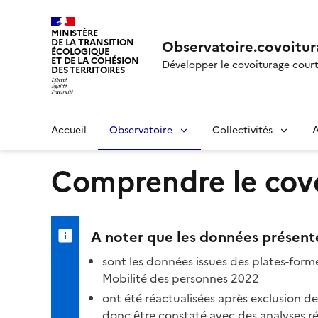
MINISTÈRE
DE LA TRANSITION
Observatoire.covoitur
ÉCOLOGIQUE
ET DE LA COHÉSION
Développer le covoiturage court
DES TERRITOIRES
Accueil
Observatoire
Collectivités
A
Comprendre le covoi
A noter que les données présenté
sont les données issues des plates-for
Mobilité des personnes 2022
ont été réactualisées après exclusion d
donc être constaté avec des analyses réa