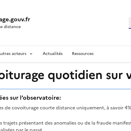
age.gouv.fr
R
e distance
utres acteurs
Actualités
Ressources
turage quotidien sur vo
es sur l’observatoire:
mes de covoiturage courte distance uniquement, à savoir 4%
es trajets présentant des anomalies ou de la fraude manifes
lisées par le passé.