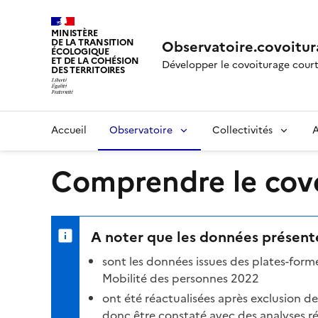
MINISTÈRE
DE LA TRANSITION
Observatoire.covoitur
ÉCOLOGIQUE
ET DE LA COHÉSION
Développer le covoiturage court
DES TERRITOIRES
Accueil
Observatoire
Collectivités
A
Comprendre le covoi
A noter que les données présenté
sont les données issues des plates-for
Mobilité des personnes 2022
ont été réactualisées après exclusion d
donc être constaté avec des analyses réa