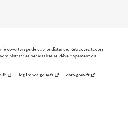
sur le covoiturage de courte distance. Retrouvez toutes
 administratives nécessaires au développement du
.
c.fr
legifrance.gouv.fr
data.gouv.fr