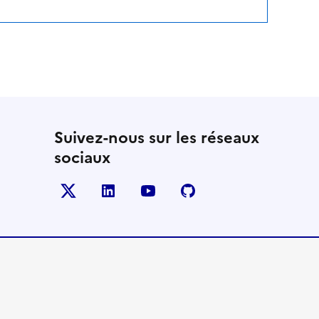
Suivez-nous sur les réseaux
sociaux
Twitter
LinkedIn
YouTube
Github
- nouvelle fenêtre
- nouvelle fenêtre
- nouvelle fenêtre
- nouvelle fenêtre