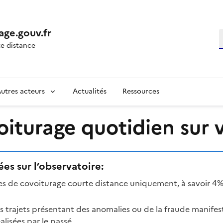
age.gouv.fr
R
e distance
utres acteurs
Actualités
Ressources
turage quotidien sur vo
es sur l’observatoire:
mes de covoiturage courte distance uniquement, à savoir 4%
es trajets présentant des anomalies ou de la fraude manifes
lisées par le passé.