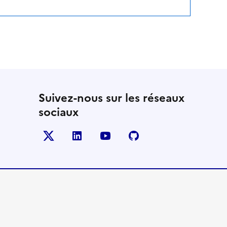
Suivez-nous sur les réseaux
sociaux
Twitter
LinkedIn
YouTube
Github
- nouvelle fenêtre
- nouvelle fenêtre
- nouvelle fenêtre
- nouvelle fenêtre