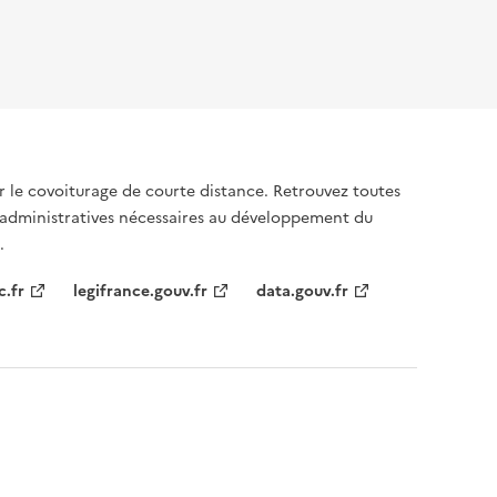
sur le covoiturage de courte distance. Retrouvez toutes
 administratives nécessaires au développement du
.
c.fr
legifrance.gouv.fr
data.gouv.fr