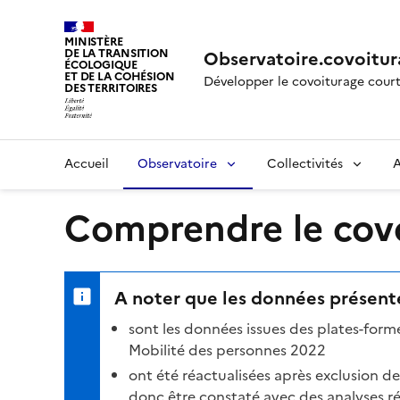
MINISTÈRE
DE LA TRANSITION
Observatoire.covoitur
ÉCOLOGIQUE
ET DE LA COHÉSION
Développer le covoiturage court
DES TERRITOIRES
Accueil
Observatoire
Collectivités
A
Comprendre le covoi
A noter que les données présenté
sont les données issues des plates-for
Mobilité des personnes 2022
ont été réactualisées après exclusion d
donc être constaté avec des analyses réa