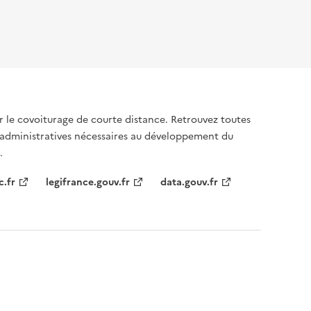
sur le covoiturage de courte distance. Retrouvez toutes
 administratives nécessaires au développement du
.
c.fr
legifrance.gouv.fr
data.gouv.fr