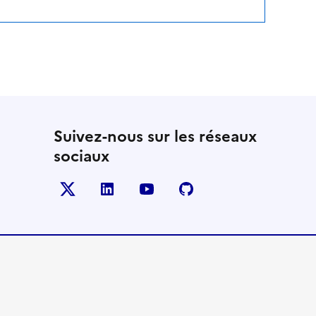
Suivez-nous sur les réseaux
sociaux
Twitter
LinkedIn
YouTube
Github
- nouvelle fenêtre
- nouvelle fenêtre
- nouvelle fenêtre
- nouvelle fenêtre