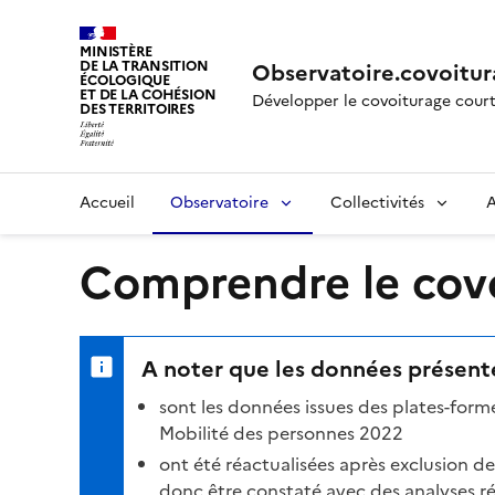
MINISTÈRE
DE LA TRANSITION
Observatoire.covoitur
ÉCOLOGIQUE
ET DE LA COHÉSION
Développer le covoiturage court
DES TERRITOIRES
Accueil
Observatoire
Collectivités
A
Comprendre le covoi
A noter que les données présenté
sont les données issues des plates-for
Mobilité des personnes 2022
ont été réactualisées après exclusion d
donc être constaté avec des analyses réa