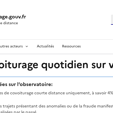
age.gouv.fr
R
e distance
utres acteurs
Actualités
Ressources
turage quotidien sur vo
es sur l’observatoire:
mes de covoiturage courte distance uniquement, à savoir 4%
es trajets présentant des anomalies ou de la fraude manifes
lisées par le passé.