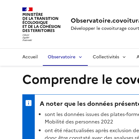
MINISTÈRE
DE LA TRANSITION
Observatoire.covoitur
ÉCOLOGIQUE
ET DE LA COHÉSION
Développer le covoiturage court
DES TERRITOIRES
Accueil
Observatoire
Collectivités
A
Comprendre le covoi
A noter que les données présenté
sont les données issues des plates-for
Mobilité des personnes 2022
ont été réactualisées après exclusion d
donc être constaté avec des analyses réa