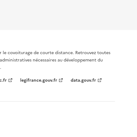
sur le covoiturage de courte distance. Retrouvez toutes
 administratives nécessaires au développement du
.
c.fr
legifrance.gouv.fr
data.gouv.fr