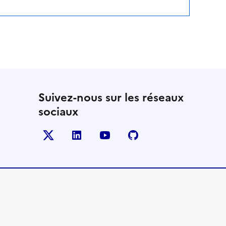
Suivez-nous sur les réseaux
sociaux
Twitter
LinkedIn
YouTube
Github
- nouvelle fenêtre
- nouvelle fenêtre
- nouvelle fenêtre
- nouvelle fenêtre