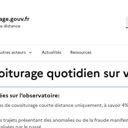
age.gouv.fr
R
e distance
utres acteurs
Actualités
Ressources
turage quotidien sur vo
es sur l’observatoire:
mes de covoiturage courte distance uniquement, à savoir 4%
es trajets présentant des anomalies ou de la fraude manifes
lisées par le passé.