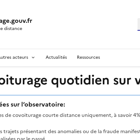
age.gouv.fr
R
e distance
utres acteurs
Actualités
Ressources
turage quotidien sur vo
es sur l’observatoire:
mes de covoiturage courte distance uniquement, à savoir 4%
es trajets présentant des anomalies ou de la fraude manifes
lisées par le passé.