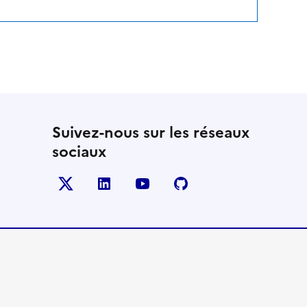
Suivez-nous sur les réseaux
sociaux
Twitter
LinkedIn
YouTube
Github
- nouvelle fenêtre
- nouvelle fenêtre
- nouvelle fenêtre
- nouvelle fenêtre