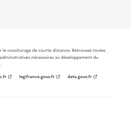
sur le covoiturage de courte distance. Retrouvez toutes
 administratives nécessaires au développement du
.
c.fr
legifrance.gouv.fr
data.gouv.fr