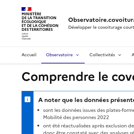
MINISTÈRE
DE LA TRANSITION
Observatoire.covoitur
ÉCOLOGIQUE
ET DE LA COHÉSION
Développer le covoiturage court
DES TERRITOIRES
Accueil
Observatoire
Collectivités
A
Comprendre le covoi
A noter que les données présenté
sont les données issues des plates-for
Mobilité des personnes 2022
ont été réactualisées après exclusion d
donc être constaté avec des analyses réa