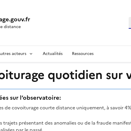
age.gouv.fr
R
e distance
utres acteurs
Actualités
Ressources
turage quotidien sur vo
es sur l’observatoire:
mes de covoiturage courte distance uniquement, à savoir 4%
es trajets présentant des anomalies ou de la fraude manifes
lisées par le passé.