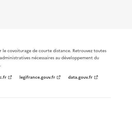
sur le covoiturage de courte distance. Retrouvez toutes
 administratives nécessaires au développement du
.
c.fr
legifrance.gouv.fr
data.gouv.fr