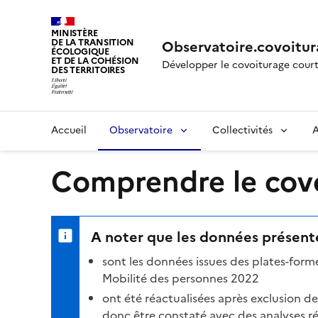
MINISTÈRE
DE LA TRANSITION
Observatoire.covoitur
ÉCOLOGIQUE
ET DE LA COHÉSION
Développer le covoiturage court
DES TERRITOIRES
Accueil
Observatoire
Collectivités
A
Comprendre le covoi
A noter que les données présenté
sont les données issues des plates-for
Mobilité des personnes 2022
ont été réactualisées après exclusion d
donc être constaté avec des analyses réa