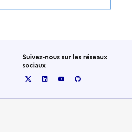
Suivez-nous sur les réseaux
sociaux
Twitter
LinkedIn
YouTube
Github
- nouvelle fenêtre
- nouvelle fenêtre
- nouvelle fenêtre
- nouvelle fenêtre