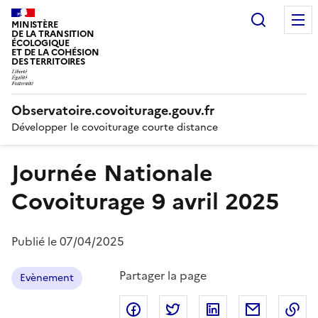
Recherc
MINISTÈRE
DE LA TRANSITION
ÉCOLOGIQUE
ET DE LA COHÉSION
DES TERRITOIRES
Observatoire.covoiturage.gouv.fr
Développer le covoiturage courte distance
Journée Nationale
Covoiturage 9 avril 2025
Publié le
07/04/2025
Partager la page
Evènement
Partager sur
Partager sur
Facebook
Partager sur
Twitter
Partager 
Link
Co